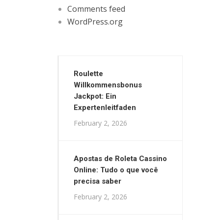
Comments feed
WordPress.org
Roulette
Willkommensbonus
Jackpot: Ein
Expertenleitfaden
February 2, 2026
Apostas de Roleta Cassino
Online: Tudo o que você
precisa saber
February 2, 2026