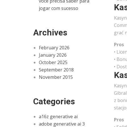
você precisa saber para
Ka
jogar com sucesso
Kasyno
Commi
Archives
grać n
Pros
February 2026
• Lice
January 2026
• Bon
October 2025
• Dos
September 2018
Kas
November 2015
Kasyno
Gibra
Categories
z bon
stacj
a16z generative ai
Pros
adobe generative ai 3