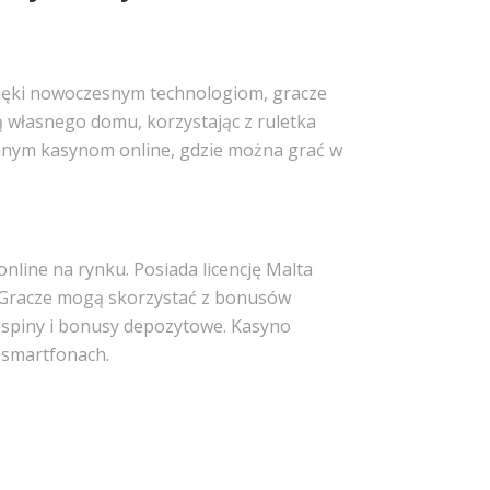
Dzięki nowoczesnym technologiom, gracze
 własnego domu, korzystając z ruletka
wanym kasynom online, gdzie można grać w
nline na rynku. Posiada licencję Malta
. Gracze mogą skorzystać z bonusów
 spiny i bonusy depozytowe. Kasyno
 smartfonach.