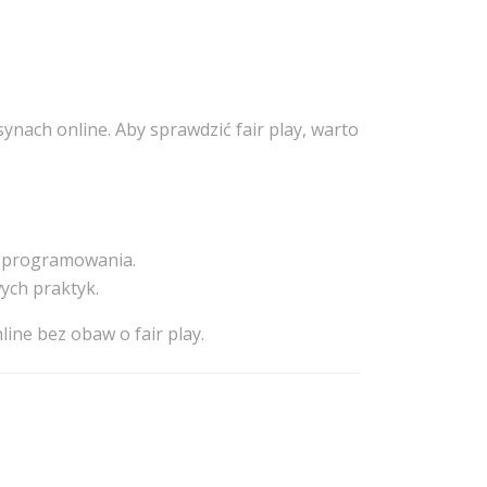
ynach online. Aby sprawdzić fair play, warto
oprogramowania.
ych praktyk.
ine bez obaw o fair play.