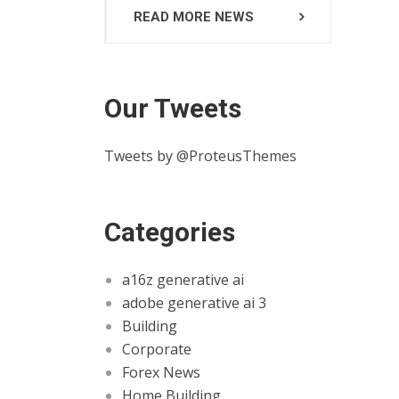
READ MORE NEWS
Our Tweets
Tweets by @ProteusThemes
Categories
a16z generative ai
adobe generative ai 3
Building
Corporate
Forex News
Home Building