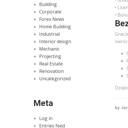
• Soli
Building
• Lice
Corporate
• Bon
Forex News
Bez
Home Building
Industrial
Gracze
Interior design
zwróc
Mechanic
Projecting
Real Estate
Renovation
Uncategorized
Dzięki
Meta
by Je
Log in
Entries feed