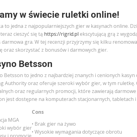
amy w świecie ruletki online!
ka to jedna z najpopularniejszych gier w kasynach online. 
eraz cieszyć się tą
https://rigrid.pl
ekscytującą grą z wygodą
 darmowa gra. W tej recenzji przyjrzymy się kilku renomo
kę oraz skorzystać z bonusów i darmowych gier.
syno Betsson
 Betsson to jedno z najbardziej znanych i cenionych kasyn o
g Authority oraz oferuje szeroki wybór gier, w tym ruletkę
alnych oraz regularnych promocji, które zawierają darmowe
on jest dostępne na komputerach stacjonarnych, tabletach i
Cons
encja MGA
• Brak gier na żywo
oki wybór gier
• Wysokie wymagania dotyczące obrotu
usy i promocje